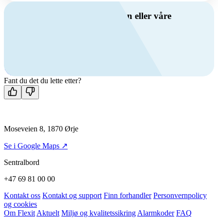
Har du spørsmål om ventilasjon eller våre
produkter?
Ring oss
+47 69 81 00 00
Man-fre: 08:00 - 14:00
Kontakt oss
Fant du det du lette etter?
Moseveien 8, 1870 Ørje
Se i Google Maps ↗
Sentralbord
+47 69 81 00 00
Kontakt oss
Kontakt og support
Finn forhandler
Personvernpolicy
og cookies
Om Flexit
Aktuelt
Miljø og kvalitetssikring
Alarmkoder
FAQ