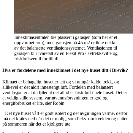
Inneklimasentralen ble plassert i garasjen (som her er et
oppvarmet rom), men garasjen på 45 m2 er ikke dekket
av det balanserte ventilasjonssystemet. Ventilasjonen til
garasjen blir ivaretatt av en Flexit Pro7 avtrekksvifte og
friskluftsventil for tilluft.
Hva er fordelene med inneklimaet i det nye huset ditt i Brevik?
Klimaet er behagelig, huset er tett og vi unngår kalde trekk, og
allikevel er det aldri innestengt luft. Fordelen med balansert
ventilasjon er at du føler at det alltid er frisk luft i hele huset. Det er
et veldig stille system, varmtvannsforsyningen er god og
energiforbruket er lite, sier Robin.
- Det nye huset vårt er godt isolert og det avgir ingen varme, derfor
må det kjøles ned når det er mulig, som f.eks. om kvelden og natten
på sommeren når det er kjøligere ute.