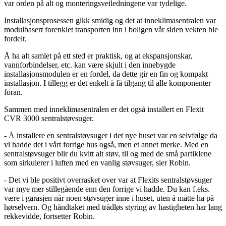
var orden på alt og monteringsveiledningene var tydelige.
Installasjonsprosessen gikk smidig og det at inneklimasentralen var
modulbasert forenklet transporten inn i boligen vår siden vekten ble
fordelt.
Å ha alt samlet på ett sted er praktisk, og at ekspansjonskar,
vannforbindelser, etc. kan være skjult i den innebygde
installasjonsmodulen er en fordel, da dette gir en fin og kompakt
installasjon. I tillegg er det enkelt å få tilgang til alle komponenter
foran.
Sammen med inneklimasentralen er det også installert en Flexit
CVR 3000 sentralstøvsuger.
- Å installere en sentralstøvsuger i det nye huset var en selvfølge da
vi hadde det i vårt forrige hus også, men et annet merke. Med en
sentralstøvsuger blir du kvitt alt støv, til og med de små partiklene
som sirkulerer i luften med en vanlig støvsuger, sier Robin.
- Det vi ble positivt overrasket over var at Flexits sentralstøvsuger
var mye mer stillegående enn den forrige vi hadde. Du kan f.eks.
være i garasjen når noen støvsuger inne i huset, uten å måtte ha på
hørselvern. Og håndtaket med trådløs styring av hastigheten har lang
rekkevidde, fortsetter Robin.