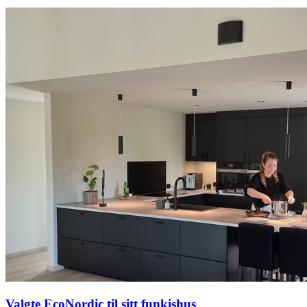
Valgte EcoNordic til sitt funkishus