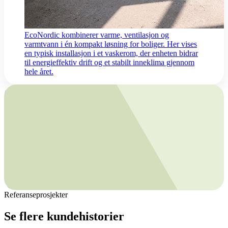
EcoNordic kombinerer varme, ventilasjon og
varmtvann i én kompakt løsning for boliger. Her vises
en typisk installasjon i et vaskerom, der enheten bidrar
til energieffektiv drift og et stabilt inneklima gjennom
hele året.
Løsningen bak resultatene
Inneklimasentral
EcoNordic WH4
En inneklimasentral med funksjoner som
sikrer et sunt inneklima, rikelig med
varmtvann og oppvarming av boligen på
en svært energieffektiv måte.
Referanseprosjekter
Se flere kundehistorier