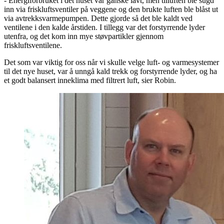
- Energiforbruket i det huset var ganske lavt, men tilluften ble sugd
inn via friskluftsventiler på veggene og den brukte luften ble blåst ut
via avtrekksvarmepumpen. Dette gjorde så det ble kaldt ved
ventilene i den kalde årstiden. I tillegg var det forstyrrende lyder
utenfra, og det kom inn mye støvpartikler gjennom
friskluftsventilene.
Det som var viktig for oss når vi skulle velge luft- og varmesystemer
til det nye huset, var å unngå kald trekk og forstyrrende lyder, og ha
et godt balansert inneklima med filtrert luft, sier Robin.