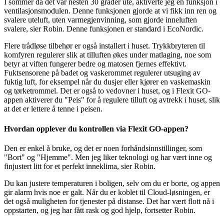
I sommer da det var nesten 30 grader ute, aktiverte jeg en funksjon i
ventilasjonsmodulen. Denne funksjonen gjorde at vi fikk inn ren og
svalere uteluft, uten varmegjenvinning, som gjorde inneluften
svalere, sier Robin. Denne funksjonen er standard i EcoNordic.
Flere trådløse tilbehør er også installert i huset. Trykkbryteren til
komfyren regulerer slik at tilluften økes under matlaging, noe som
betyr at viften fungerer bedre og matosen fjernes effektivt.
Fuktsensorene på badet og vaskerommet regulerer utsuging av
fuktig luft, for eksempel når du dusjer eller kjører en vaskemaskin
og tørketrommel. Det er også to vedovner i huset, og i Flexit GO-
appen aktiverer du "Peis" for å regulere tilluft og avtrekk i huset, slik
at det er lettere å tenne i peisen.
Hvordan opplever du kontrollen via Flexit GO-appen?
Den er enkel å bruke, og det er noen forhåndsinnstillinger, som
"Bort" og "Hjemme". Men jeg liker teknologi og har vært inne og
finjustert litt for et perfekt inneklima, sier Robin.
Du kan justere temperaturen i boligen, selv om du er borte, og appen
gir alarm hvis noe er galt. Når du er koblet til Cloud-løsningen, er
det også muligheten for tjenester på distanse. Det har vært flott nå i
oppstarten, og jeg har fått rask og god hjelp, fortsetter Robin.