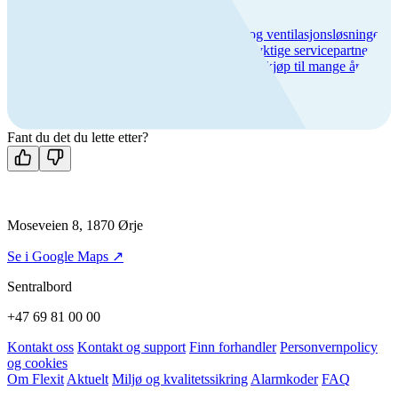
Vi har over 50 års erfaring med inneklima- og ventilasjonsløsninger,
lang produktgaranti og et bredt nettverk av dyktige servicepartnere.
Hos oss får du trygghet hele veien – fra første kjøp til mange års
bruk.
Fant du det du lette etter?
Moseveien 8, 1870 Ørje
Se i Google Maps ↗
Sentralbord
+47 69 81 00 00
Kontakt oss
Kontakt og support
Finn forhandler
Personvernpolicy
og cookies
Om Flexit
Aktuelt
Miljø og kvalitetssikring
Alarmkoder
FAQ