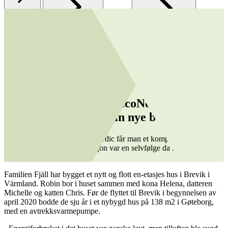
Velg riktig løsning
Referanseprosjekt
Familien Fjäll valgte EcoNordic inneklimasentral til sin nye
bolig
Familien Fjäll valgte EcoNordic
inneklimasentral til sin nye bolig
Med innklimasentralen EcoNordic får man et komplett produkt i
boligen, og balansert ventilasjon var en selvfølge da familien Fjäll
bygde nytt hus.
Familien Fjäll har bygget et nytt og flott en-etasjes hus i Brevik i
Värmland. Robin bor i huset sammen med kona Helena, datteren
Michelle og katten Chris. Før de flyttet til Brevik i begynnelsen av
april 2020 bodde de sju år i et nybygd hus på 138 m2 i Gøteborg,
med en avtrekksvarmepumpe.