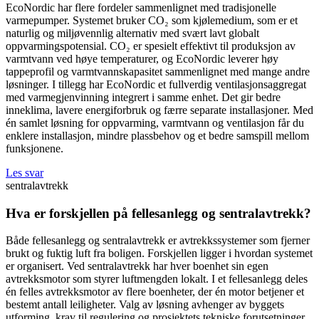
EcoNordic har flere fordeler sammenlignet med tradisjonelle
varmepumper. Systemet bruker CO₂ som kjølemedium, som er et
naturlig og miljøvennlig alternativ med svært lavt globalt
oppvarmingspotensial. CO₂ er spesielt effektivt til produksjon av
varmtvann ved høye temperaturer, og EcoNordic leverer høy
tappeprofil og varmtvannskapasitet sammenlignet med mange andre
løsninger. I tillegg har EcoNordic et fullverdig ventilasjonsaggregat
med varmegjenvinning integrert i samme enhet. Det gir bedre
inneklima, lavere energiforbruk og færre separate installasjoner. Med
én samlet løsning for oppvarming, varmtvann og ventilasjon får du
enklere installasjon, mindre plassbehov og et bedre samspill mellom
funksjonene.
Les svar
sentralavtrekk
Hva er forskjellen på fellesanlegg og sentralavtrekk?
Både fellesanlegg og sentralavtrekk er avtrekkssystemer som fjerner
brukt og fuktig luft fra boligen. Forskjellen ligger i hvordan systemet
er organisert. Ved sentralavtrekk har hver boenhet sin egen
avtrekksmotor som styrer luftmengden lokalt. I et fellesanlegg deles
én felles avtrekksmotor av flere boenheter, der én motor betjener et
bestemt antall leiligheter. Valg av løsning avhenger av byggets
utforming, krav til regulering og prosjektets tekniske forutsetninger.