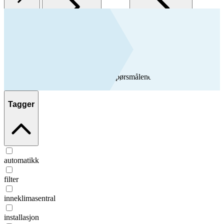
FAQ
Her finner du svar på de vanligste spørsmålene om Flexit-produkter
og brukerstøtte
Tagger
automatikk
filter
inneklimasentral
installasjon