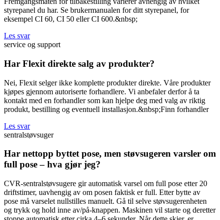
Fremgangsmåten for tilbakestilling varierer avhengig av hvilket
styrepanel du har. Se brukermanualen for ditt styrepanel, for
eksempel CI 60, CI 50 eller CI 600.&nbsp;
Les svar
service og support
Har Flexit direkte salg av produkter?
Nei, Flexit selger ikke komplette produkter direkte. Våre produkter
kjøpes gjennom autoriserte forhandlere. Vi anbefaler derfor å ta
kontakt med en forhandler som kan hjelpe deg med valg av riktig
produkt, bestilling og eventuell installasjon.&nbsp;Finn forhandler
Les svar
sentralstøvsuger
Har nettopp byttet pose, men støvsugeren varsler om
full pose – hva gjør jeg?
CVR-sentralstøvsugere gir automatisk varsel om full pose etter 20
driftstimer, uavhengig av om posen faktisk er full. Etter bytte av
pose må varselet nullstilles manuelt. Gå til selve støvsugerenheten
og trykk og hold inne av/på-knappen. Maskinen vil starte og deretter
stoppe automatisk etter cirka 4–6 sekunder. Når dette skjer, er