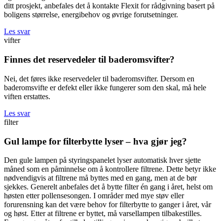
ditt prosjekt, anbefales det å kontakte Flexit for rådgivning basert på
boligens størrelse, energibehov og øvrige forutsetninger.
Les svar
vifter
Finnes det reservedeler til baderomsvifter?
Nei, det føres ikke reservedeler til baderomsvifter. Dersom en
baderomsvifte er defekt eller ikke fungerer som den skal, må hele
viften erstattes.
Les svar
filter
Gul lampe for filterbytte lyser – hva gjør jeg?
Den gule lampen på styringspanelet lyser automatisk hver sjette
måned som en påminnelse om å kontrollere filtrene. Dette betyr ikke
nødvendigvis at filtrene må byttes med en gang, men at de bør
sjekkes. Generelt anbefales det å bytte filter én gang i året, helst om
høsten etter pollensesongen. I områder med mye støv eller
forurensning kan det være behov for filterbytte to ganger i året, vår
og høst. Etter at filtrene er byttet, må varsellampen tilbakestilles.