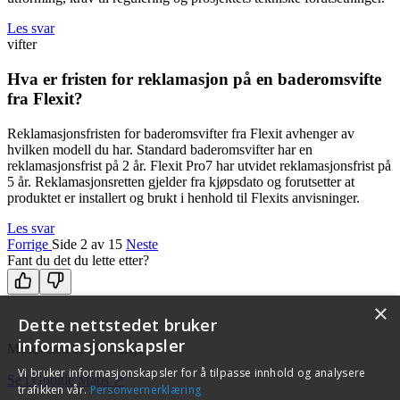
Les svar
vifter
Hva er fristen for reklamasjon på en baderomsvifte
fra Flexit?
Reklamasjonsfristen for baderomsvifter fra Flexit avhenger av
hvilken modell du har. Standard baderomsvifter har en
reklamasjonsfrist på 2 år. Flexit Pro7 har utvidet reklamasjonsfrist på
5 år. Reklamasjonsretten gjelder fra kjøpsdato og forutsetter at
produktet er installert og brukt i henhold til Flexits anvisninger.
Les svar
Forrige
Side 2 av 15
Neste
Fant du det du lette etter?
×
Dette nettstedet bruker
informasjonskapsler
Moseveien 8, 1870 Ørje
Vi bruker informasjonskapsler for å tilpasse innhold og analysere
Se i Google Maps ↗
trafikken vår.
Personvernerklæring