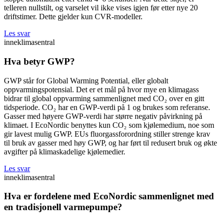
telleren nullstilt, og varselet vil ikke vises igjen før etter nye 20
driftstimer. Dette gjelder kun CVR-modeller.
Les svar
inneklimasentral
Hva betyr GWP?
GWP står for Global Warming Potential, eller globalt
oppvarmingspotensial. Det er et mål på hvor mye en klimagass
bidrar til global oppvarming sammenlignet med CO₂ over en gitt
tidsperiode. CO₂ har en GWP-verdi på 1 og brukes som referanse.
Gasser med høyere GWP-verdi har større negativ påvirkning på
klimaet. I EcoNordic benyttes kun CO₂ som kjølemedium, noe som
gir lavest mulig GWP. EUs fluorgassforordning stiller strenge krav
til bruk av gasser med høy GWP, og har ført til redusert bruk og økte
avgifter på klimaskadelige kjølemedier.
Les svar
inneklimasentral
Hva er fordelene med EcoNordic sammenlignet med
en tradisjonell varmepumpe?