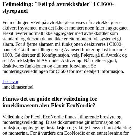
Feilmelding: "Feil på avtrekksføler" i CI600-
styrepanel
Feilmeldingen «Feil på avtrekksføler» vises når avtrekksføler er
aktivert i systemet, men det ikke er montert noen føler i aggregatet.
Flexit leverer normalt ikke aggregater med avtrekksføler som
standard, og dersom denne ikke er ettermontert, vil systemet gi
alarm. For å fjerne alarmen må funksjonen deaktiveres i CI600-
panelet. Gå til Innstillinger, velg Avansert bruker og tast inn kode
1000. Gå deretter til Konfigurasjon, velg Følere, gå til Avtrekk og
sett Avtrekksføler til AV under Aktivering. Når dette er gjort,
deaktiveres funksjonen og alarmen forsvinner. Se
monteringsveiledningen for CI600 for mer detaljert informasjon.
Les svar
inneklimasentral
Finnes det en guide eller veiledning for
inneklimasentralen Flexit EcoNordic?
Veiledning for Flexit EcoNordic finnes i tilhørende brosjyre og
monteringsveiledning. Disse dokumentene gir informasjon om
funksjon, oppbygging, installasjon og viktige hensyn i prosjektering
og montering. For å vurdere om EcoNordic er en egnet løsning for