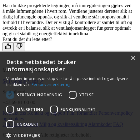
Har du ikke prosjekterte tegninger, må innreguleringen gjøres ved
å måle luftmengdene i hvert rom. Ventilene justeres deretter slik at
riktig luftmengde oppnås, og slik at ventilene står proporsjonalt i
forhold til hverandre. Det er viktig å kontrollere at samlet tilluft og
avtrekk er i balanse, slik at ventilasjonsanlegget fungerer optimalt
og gir et stabilt og energieffektivt inneklima.
Fant du det du lette etter?
×
Dette nettstedet bruker
informasjonskapsler
Moseveien 8, 1870 Ørje
Vi bruker informasjonskapsler for å tilpasse innhold og analysere
Se i Google Maps ↗
trafikken vår.
Personvernerklæring
Sentralbord
STRENGT NØDVENDIG
YTELSE
+47 69 81 00 00
MÅLRETTING
FUNKSJONALITET
Kontakt oss
Kontakt og support
Finn forhandler
Personvernpolicy
og cookies
UGRADERT
Om Flexit
Aktuelt
Miljø og kvalitetssikring
Alarmkoder
FAQ
© 2026 Flexit AS. Alle rettigheter forbeholdt
VIS DETALJER