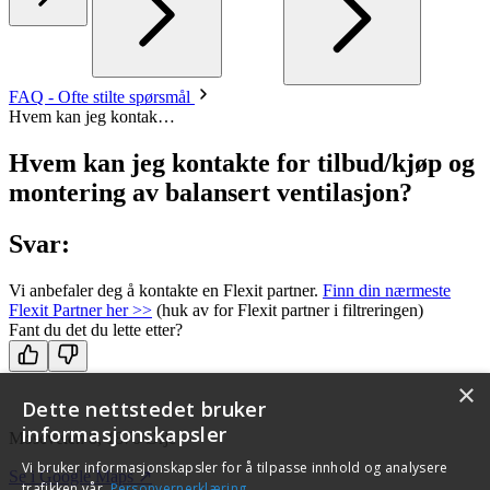
FAQ - Ofte stilte spørsmål
Hvem kan jeg kontak…
Hvem kan jeg kontakte for tilbud/kjøp og
montering av balansert ventilasjon?
Svar:
Vi anbefaler deg å kontakte en Flexit partner.
Finn din nærmeste
Flexit Partner her >>
(huk av for Flexit partner i filtreringen)
Fant du det du lette etter?
×
Dette nettstedet bruker
informasjonskapsler
Moseveien 8, 1870 Ørje
Vi bruker informasjonskapsler for å tilpasse innhold og analysere
Se i Google Maps ↗
trafikken vår.
Personvernerklæring