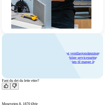
Om Flexit
Flexit – trygghet og kvalitet
Vi har over 50 års erfaring med inneklima- og ventilasjonsløsninger,
lang produktgaranti og et bredt nettverk av dyktige servicepartnere.
Hos oss får du trygghet hele veien – fra første kjøp til mange års
bruk.
Fant du det du lette etter?
Moseveien 8, 1870 Ørje