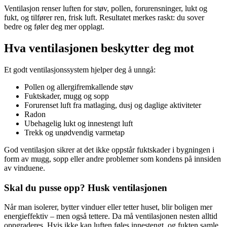
Ventilasjon renser luften for støv, pollen, forurensninger, lukt og
fukt, og tilfører ren, frisk luft. Resultatet merkes raskt: du sover
bedre og føler deg mer opplagt.
Hva ventilasjonen beskytter deg mot
Et godt ventilasjonssystem hjelper deg å unngå:
Pollen og allergifremkallende støv
Fuktskader, mugg og sopp
Forurenset luft fra matlaging, dusj og daglige aktiviteter
Radon
Ubehagelig lukt og innestengt luft
Trekk og unødvendig varmetap
God ventilasjon sikrer at det ikke oppstår fuktskader i bygningen i
form av mugg, sopp eller andre problemer som kondens på innsiden
av vinduene.
Skal du pusse opp? Husk ventilasjonen
Når man isolerer, bytter vinduer eller tetter huset, blir boligen mer
energieffektiv – men også tettere. Da må ventilasjonen nesten alltid
oppgraderes. Hvis ikke kan luften føles innestengt, og fukten samle