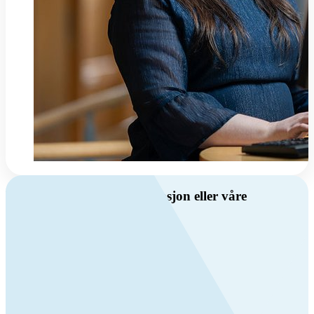
Har du spørsmål om ventilasjon eller våre
produkter?
Ring oss
Byggevare- og boligprodusentkunder
+47 69 81 00 10
VVS
+47 69 81 00 70