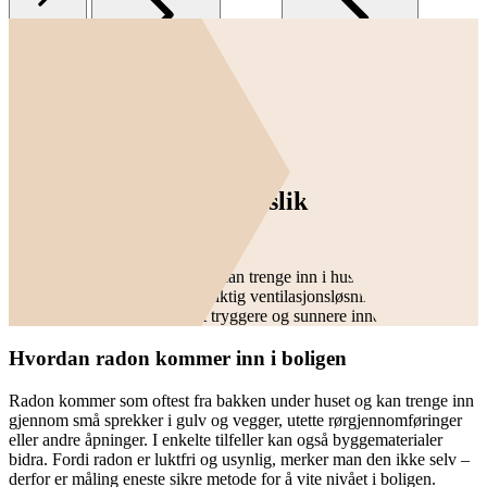
Tema
Alt om inneklima
Radon og ventilasjon – slik reduserer du radonnivået i boligen
Radon og ventilasjon – slik reduserer du
radonnivået i boligen
Radon er en naturlig gass som kan trenge inn i huset gjennom små
åpninger i grunnmuren. Med riktig ventilasjonsløsning kan du
redusere radonnivået og få et tryggere og sunnere inneklima.
Hvordan radon kommer inn i boligen
Radon kommer som oftest fra bakken under huset og kan trenge inn
gjennom små sprekker i gulv og vegger, utette rørgjennomføringer
eller andre åpninger. I enkelte tilfeller kan også byggematerialer
bidra. Fordi radon er luktfri og usynlig, merker man den ikke selv –
derfor er måling eneste sikre metode for å vite nivået i boligen.