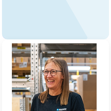
Ring oss
Byggevare- og boligprodusentkunder
+47 69 81 00 10
VVS
+47 69 81 00 70
Man-fre: 08:00 - 16:00
Kontakt oss