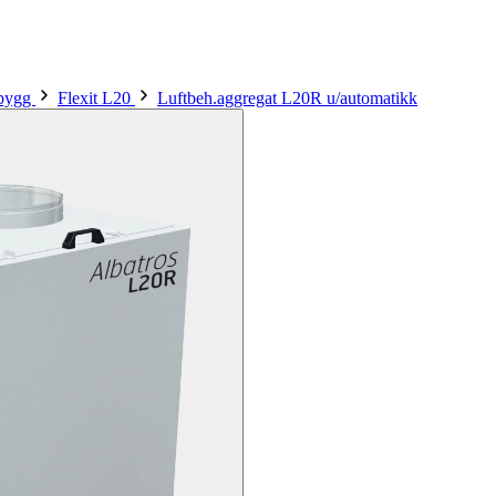
sbygg
Flexit L20
Luftbeh.aggregat L20R u/automatikk