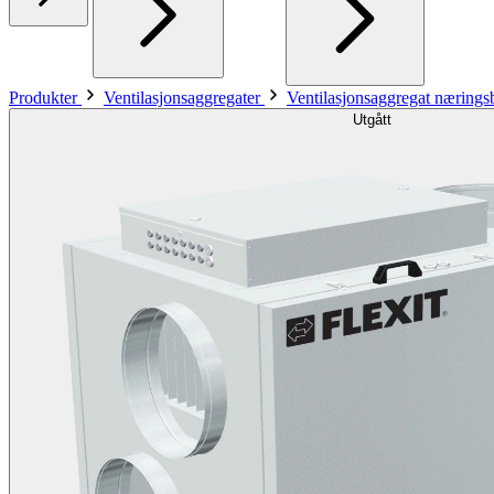
Produkter
Ventilasjonsaggregater
Ventilasjonsaggregat næring
Utgått