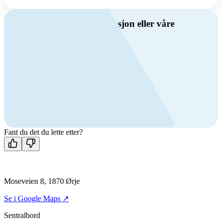
Har du spørsmål om ventilasjon eller våre
produkter?
Ring oss
Byggevare- og boligprodusentkunder
+47 69 81 00 10
VVS
+47 69 81 00 70
Man-fre: 08:00 - 14:00
Kontakt oss
Fant du det du lette etter?
Moseveien 8, 1870 Ørje
Se i Google Maps ↗
Sentralbord