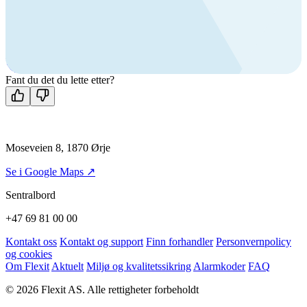
VVS
+47 69 81 00 70
Man-fre: 08:00 - 14:00
Kontakt oss
Fant du det du lette etter?
Moseveien 8, 1870 Ørje
Se i Google Maps ↗
Sentralbord
+47 69 81 00 00
Kontakt oss
Kontakt og support
Finn forhandler
Personvernpolicy
og cookies
Om Flexit
Aktuelt
Miljø og kvalitetssikring
Alarmkoder
FAQ
© 2026 Flexit AS. Alle rettigheter forbeholdt