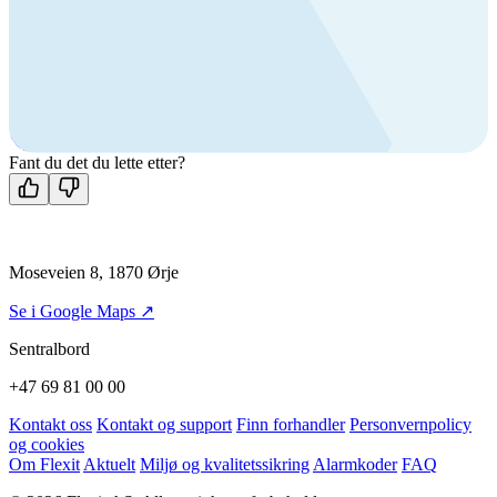
Byggevare- og boligprodusentkunder
+47 69 81 00 10
VVS
+47 69 81 00 70
Man-fre: 08:00 - 14:00
Kontakt oss
Fant du det du lette etter?
Moseveien 8, 1870 Ørje
Se i Google Maps ↗
Sentralbord
+47 69 81 00 00
Kontakt oss
Kontakt og support
Finn forhandler
Personvernpolicy
og cookies
Om Flexit
Aktuelt
Miljø og kvalitetssikring
Alarmkoder
FAQ