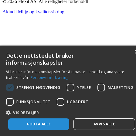
© 2026 Flexit AS. Alle rettigheter forbeholdt
Aktuelt
Miljø og kvalitetssikring
Dette nettstedet bruker
informasjonskapsler
Vi bruker informasjonskapsler for å tilpasse innhold og analysere
trafikken vår.
Personvernerklæring
STRENGT NØDVENDIG
YTELSE
MÅLRETTING
FUNKSJONALITET
UGRADERT
VIS DETALJER
GODTA ALLE
AVVIS ALLE