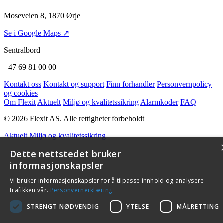
Moseveien 8, 1870 Ørje
Se i Google Maps ↗
Sentralbord
+47 69 81 00 00
Kontakt oss
Kontakt og support
Finn forhandler
Personvernpolicy
og cookies
Om Flexit
Aktuelt
Miljø og kvalitetssikring
Alarmkoder
FAQ
© 2026 Flexit AS. Alle rettigheter forbeholdt
Aktuelt
Miljø og kvalitetssikring
Dette nettstedet bruker
informasjonskapsler
Vi bruker informasjonskapsler for å tilpasse innhold og analysere
trafikken vår.
Personvernerklæring
STRENGT NØDVENDIG
YTELSE
MÅLRETTING