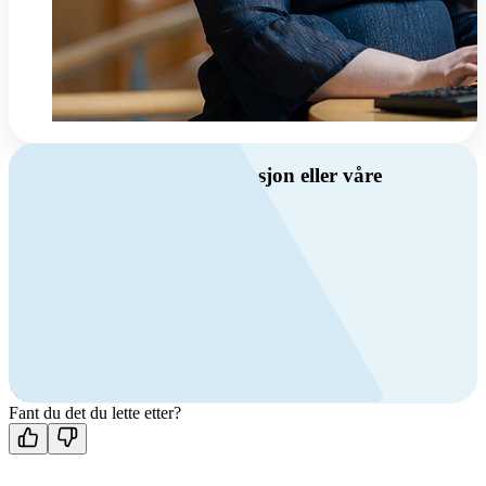
Har du spørsmål om ventilasjon eller våre
produkter?
Ring oss
Byggevare- og boligprodusentkunder
+47 69 81 00 10
VVS
+47 69 81 00 70
Man-fre: 08:00 - 14:00
Kontakt oss
Fant du det du lette etter?