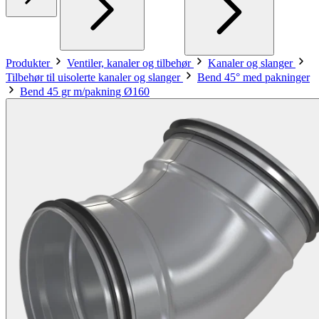
Produkter
Ventiler, kanaler og tilbehør
Kanaler og slanger
Tilbehør til uisolerte kanaler og slanger
Bend 45° med pakninger
Bend 45 gr m/pakning Ø160