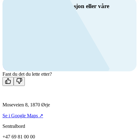
Har du spørsmål om ventilasjon eller våre
produkter?
Ring oss
Byggevare- og boligprodusentkunder
+47 69 81 00 10
VVS
+47 69 81 00 70
Man-fre: 08:00 - 14:00
Kontakt oss
Fant du det du lette etter?
Moseveien 8, 1870 Ørje
Se i Google Maps ↗
Sentralbord
+47 69 81 00 00