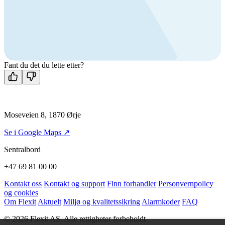
+47 69 81 00 10
VVS
+47 69 81 00 70
Man-fre: 08:00 - 14:00
Kontakt oss
Fant du det du lette etter?
Moseveien 8, 1870 Ørje
Se i Google Maps ↗
Sentralbord
+47 69 81 00 00
Kontakt oss
Kontakt og support
Finn forhandler
Personvernpolicy
og cookies
Om Flexit
Aktuelt
Miljø og kvalitetssikring
Alarmkoder
FAQ
© 2026 Flexit AS. Alle rettigheter forbeholdt