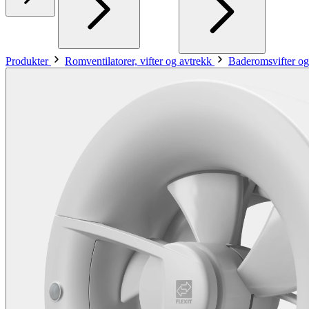
Produkter
Romventilatorer, vifter og avtrekk
Baderomsvifter og