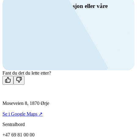
Har du spørsmål om ventilasjon eller våre
produkter?
Ring oss
Byggevare- og boligprodusentkunder
+47 69 81 00 10
VVS
+47 69 81 00 70
Man-fre: 08:00 - 14:00
Kontakt oss
Fant du det du lette etter?
Moseveien 8, 1870 Ørje
Se i Google Maps ↗
Sentralbord
+47 69 81 00 00