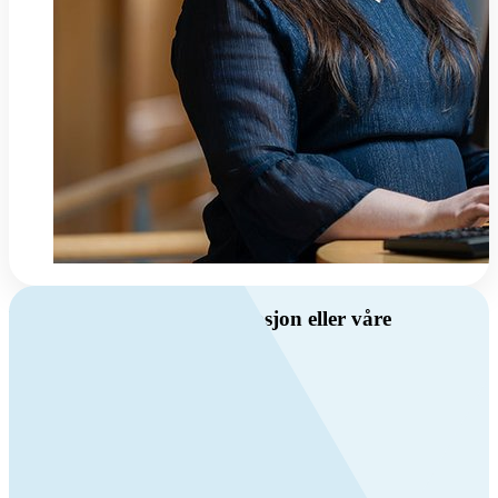
Har du spørsmål om ventilasjon eller våre
produkter?
Ring oss
Byggevare- og boligprodusentkunder
+47 69 81 00 10
VVS
+47 69 81 00 70