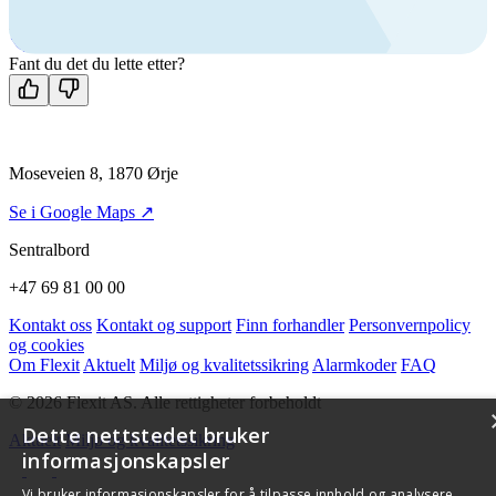
Man-fre: 08:00 - 14:00
Kontakt oss
Fant du det du lette etter?
Moseveien 8, 1870 Ørje
Se i Google Maps ↗
Sentralbord
+47 69 81 00 00
Kontakt oss
Kontakt og support
Finn forhandler
Personvernpolicy
og cookies
Om Flexit
Aktuelt
Miljø og kvalitetssikring
Alarmkoder
FAQ
© 2026 Flexit AS. Alle rettigheter forbeholdt
Dette nettstedet bruker
Aktuelt
Miljø og kvalitetssikring
informasjonskapsler
Vi bruker informasjonskapsler for å tilpasse innhold og analysere