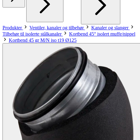
Produkter
Ventiler, kanaler og tilbehør
Kanaler og slanger
Tilbehør til isolerte stålkanaler
Kortbend 45° isolert muffe/nippel
Kortbend 45 gr M/N iso t19 Ø125