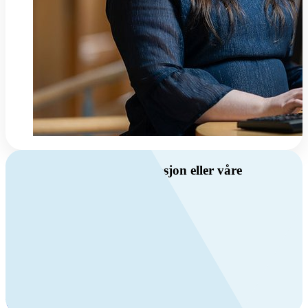
Har du spørsmål om ventilasjon eller våre
produkter?
Ring oss
Byggevare- og boligprodusentkunder
+47 69 81 00 10
VVS
+47 69 81 00 70
Man-fre: 08:00 - 14:00