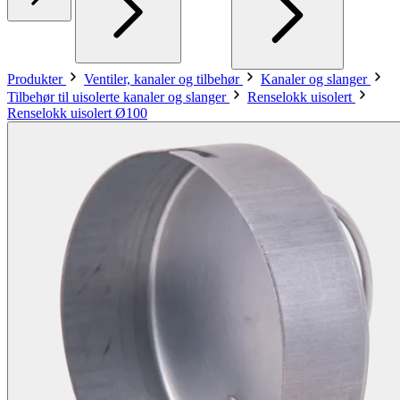
Produkter
Ventiler, kanaler og tilbehør
Kanaler og slanger
Tilbehør til uisolerte kanaler og slanger
Renselokk uisolert
Renselokk uisolert Ø100