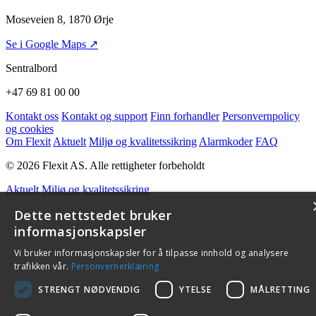
Moseveien 8, 1870 Ørje
Se i Google Maps ↗
Sentralbord
+47 69 81 00 00
Kontakt oss
Kontakt og support
Finn forhandler
Personvernpolicy
og cookies
Om Flexit
Aktuelt
Miljø og kvalitetssikring
Alarmkoder
FAQ
© 2026 Flexit AS. Alle rettigheter forbeholdt
Aktuelt
Miljø og kvalitetssikring
Dette nettstedet bruker
informasjonskapsler
Vi bruker informasjonskapsler for å tilpasse innhold og analysere
trafikken vår.
Personvernerklæring
STRENGT NØDVENDIG
YTELSE
MÅLRETTING