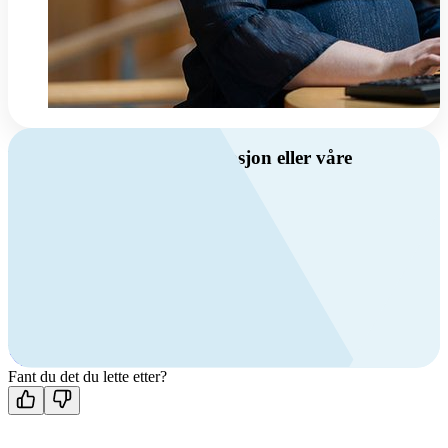
Har du spørsmål om ventilasjon eller våre
produkter?
Ring oss
Byggevare- og boligprodusentkunder
+47 69 81 00 10
VVS
+47 69 81 00 70
Man-fre: 08:00 - 14:00
Kontakt oss
Fant du det du lette etter?