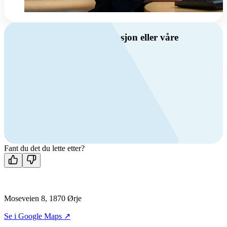
Har du spørsmål om ventilasjon eller våre
produkter?
Ring oss
Byggevare- og boligprodusentkunder
+47 69 81 00 10
VVS
+47 69 81 00 70
Man-fre: 08:00 - 14:00
Kontakt oss
Fant du det du lette etter?
Moseveien 8, 1870 Ørje
Se i Google Maps ↗