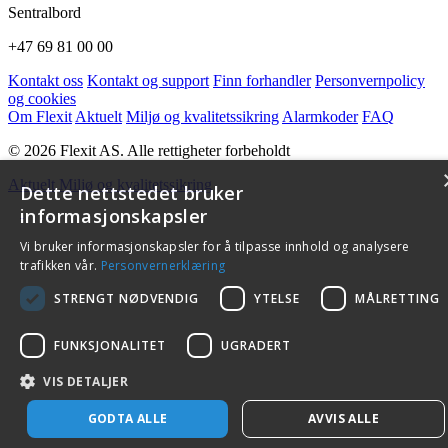
Sentralbord
+47 69 81 00 00
Kontakt oss
Kontakt og support
Finn forhandler
Personvernpolicy
og cookies
Om Flexit
Aktuelt
Miljø og kvalitetssikring
Alarmkoder
FAQ
© 2026 Flexit AS. Alle rettigheter forbeholdt
Aktuelt
Miljø og kvalitetssikring
Dette nettstedet bruker
informasjonskapsler
Vi bruker informasjonskapsler for å tilpasse innhold og analysere
trafikken vår.
Personvernerklæring
STRENGT NØDVENDIG
YTELSE
MÅLRETTING
FUNKSJONALITET
UGRADERT
VIS DETALJER
GODTA ALLE
AVVIS ALLE