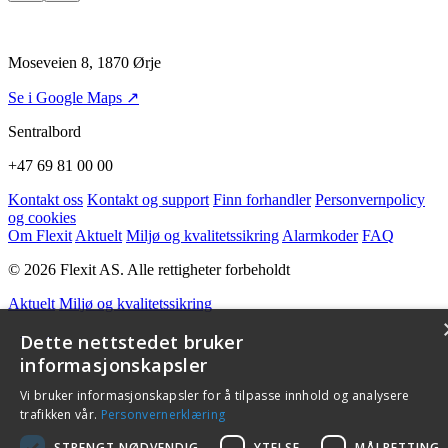
Moseveien 8, 1870 Ørje
Se i Google Maps ↗
Sentralbord
+47 69 81 00 00
Kontakt oss
Kontakt og support
Finn forhandler
Personvernpolicy
og cookies
Om Flexit
Aktuelt
Miljø og kvalitetssikring
Alarmkoder
FAQ
© 2026 Flexit AS. Alle rettigheter forbeholdt
Aktuelt
Miljø og kvalitetssikring
Dette nettstedet bruker
informasjonskapsler
Vi bruker informasjonskapsler for å tilpasse innhold og analysere
trafikken vår.
Personvernerklæring
STRENGT NØDVENDIG
YTELSE
MÅLRETTING