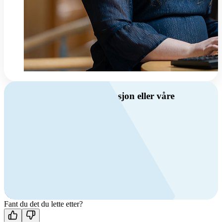
Har du spørsmål om ventilasjon eller våre
produkter?
Ring oss
Byggevare- og boligprodusentkunder
+47 69 81 00 10
VVS
+47 69 81 00 70
Man-fre: 08:00 - 14:00
Kontakt oss
Fant du det du lette etter?