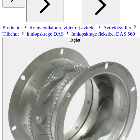
Produkter
Romventilatorer, vifter og avtrekk
Avtrekksvifter
Tilbehør
Innløpskrage DAS
Innløpskrage fleksibel DAS 560
Utgått