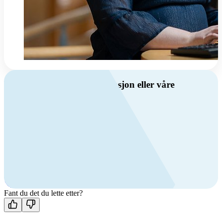
Har du spørsmål om ventilasjon eller våre
produkter?
Ring oss
Byggevare- og boligprodusentkunder
+47 69 81 00 10
VVS
+47 69 81 00 70
Man-fre: 08:00 - 14:00
Kontakt oss
Fant du det du lette etter?