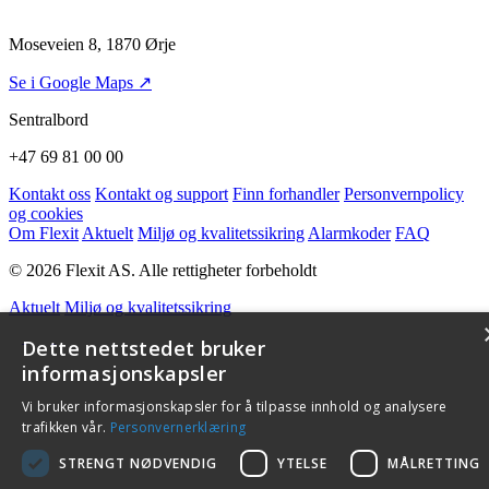
Moseveien 8, 1870 Ørje
Se i Google Maps ↗
Sentralbord
+47 69 81 00 00
Kontakt oss
Kontakt og support
Finn forhandler
Personvernpolicy
og cookies
Om Flexit
Aktuelt
Miljø og kvalitetssikring
Alarmkoder
FAQ
© 2026 Flexit AS. Alle rettigheter forbeholdt
Aktuelt
Miljø og kvalitetssikring
Dette nettstedet bruker
informasjonskapsler
Vi bruker informasjonskapsler for å tilpasse innhold og analysere
trafikken vår.
Personvernerklæring
STRENGT NØDVENDIG
YTELSE
MÅLRETTING