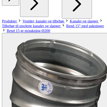
Produkter
Ventiler, kanaler og tilbehør
Kanaler og slanger
Tilbehør til uisolerte kanaler og slanger
Bend 15° med pakninger
Bend 15 gr m/pakning Ø200