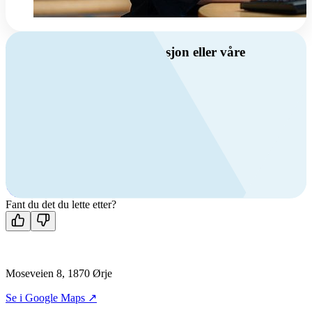
Har du spørsmål om ventilasjon eller våre
produkter?
Ring oss
Byggevare- og boligprodusentkunder
+47 69 81 00 10
VVS
+47 69 81 00 70
Man-fre: 08:00 - 14:00
Kontakt oss
Fant du det du lette etter?
Moseveien 8, 1870 Ørje
Se i Google Maps ↗