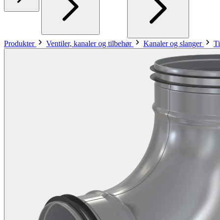
Produkter
Ventiler, kanaler og tilbehør
Kanaler og slanger
Ti