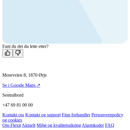
Ring oss
Byggevare- og boligprodusentkunder
+47 69 81 00 10
VVS
+47 69 81 00 70
Man-fre: 08:00 - 14:00
Kontakt oss
Fant du det du lette etter?
Moseveien 8, 1870 Ørje
Se i Google Maps ↗
Sentralbord
+47 69 81 00 00
Kontakt oss
Kontakt og support
Finn forhandler
Personvernpolicy
og cookies
Om Flexit
Aktuelt
Miljø og kvalitetssikring
Alarmkoder
FAQ