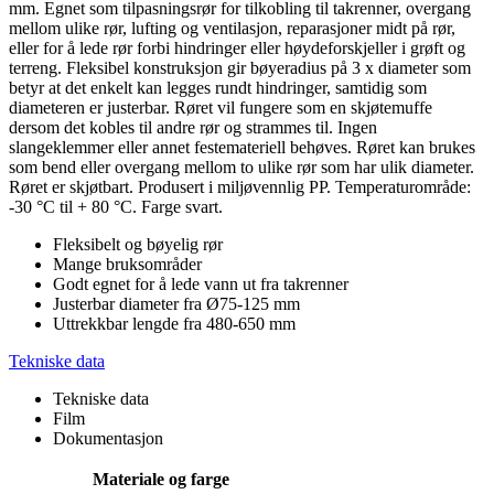
mm. Egnet som tilpasningsrør for tilkobling til takrenner, overgang
mellom ulike rør, lufting og ventilasjon, reparasjoner midt på rør,
eller for å lede rør forbi hindringer eller høydeforskjeller i grøft og
terreng. Fleksibel konstruksjon gir bøyeradius på 3 x diameter som
betyr at det enkelt kan legges rundt hindringer, samtidig som
diameteren er justerbar. Røret vil fungere som en skjøtemuffe
dersom det kobles til andre rør og strammes til. Ingen
slangeklemmer eller annet festemateriell behøves. Røret kan brukes
som bend eller overgang mellom to ulike rør som har ulik diameter.
Røret er skjøtbart. Produsert i miljøvennlig PP. Temperaturområde:
-30 °C til + 80 °C. Farge svart.
Fleksibelt og bøyelig rør
Mange bruksområder
Godt egnet for å lede vann ut fra takrenner
Justerbar diameter fra Ø75-125 mm
Uttrekkbar lengde fra 480-650 mm
Tekniske data
Tekniske data
Film
Dokumentasjon
Materiale og farge