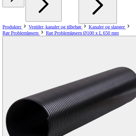
Produkter
Ventiler, kanaler og tilbehør
Kanaler og slanger
Rør Problemløsern
Rør Problemløsern Ø100 x L 650 mm