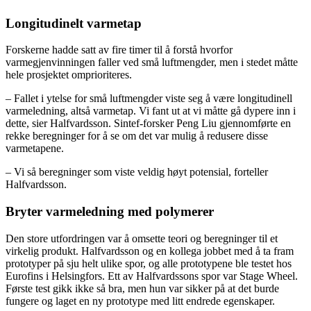
Longitudinelt varmetap
Forskerne hadde satt av fire timer til å forstå hvorfor
varmegjenvinningen faller ved små luftmengder, men i stedet måtte
hele prosjektet omprioriteres.
– Fallet i ytelse for små luftmengder viste seg å være longitudinell
varmeledning, altså varmetap. Vi fant ut at vi måtte gå dypere inn i
dette, sier Halfvardsson. Sintef-forsker Peng Liu gjennomførte en
rekke beregninger for å se om det var mulig å redusere disse
varmetapene.
– Vi så beregninger som viste veldig høyt potensial, forteller
Halfvardsson.
Bryter varmeledning med polymerer
Den store utfordringen var å omsette teori og beregninger til et
virkelig produkt. Halfvardsson og en kollega jobbet med å ta fram
prototyper på sju helt ulike spor, og alle prototypene ble testet hos
Eurofins i Helsingfors. Ett av Halfvardssons spor var Stage Wheel.
Første test gikk ikke så bra, men hun var sikker på at det burde
fungere og laget en ny prototype med litt endrede egenskaper.