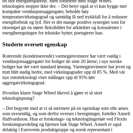
en stor energibesparelse. Men fordelene med Stage Wheel-
teknologien stopper ikke der. – Det betyr også at vi kan bygge mer
kompakte ventilasjonsaggregater, beholde høy
temperaturvirkningsgrad og samtidig få ned trykkfall for å redusere
energiforbruk og lyd. Her er det mange positive synergier som for
eksempel gir en større fleksibilitet for arkitekter og konsulenter i
energiberegningen for tekniske bytter, poengterer han.
Studerte oversett egenskap
Roterende (kondenserende) varmegjenvinnere har vært vanlig i
ventilasjonsaggregater for boliger de siste 20 årene; i nye norske
boliger har det vært standard løsning. Varmegjenvinnere har jevnt og
trutt blitt stadig bedre, med virkningsgrader opp til 85 %. Med vår
nye rotorteknologi viser målinger opp til 95% tørr
aggregatvirkningsgrad.
Hvordan klarer Stage Wheel likevel å gjøre et så stort
teknologisprang?
– Det begynte med at vi så nærmere på en egenskap som ofte anses
som uvesentlig, og som derfor overses i beregninger, forteller Anneli
Halfvardsson. Hun er forsknings- og teknologiingeniør ved Flexits
forskningsavdeling og hjernen bak Stage Wheel. Anneli er også
delaktig i Eurovents produktgruppe og norsk representant i