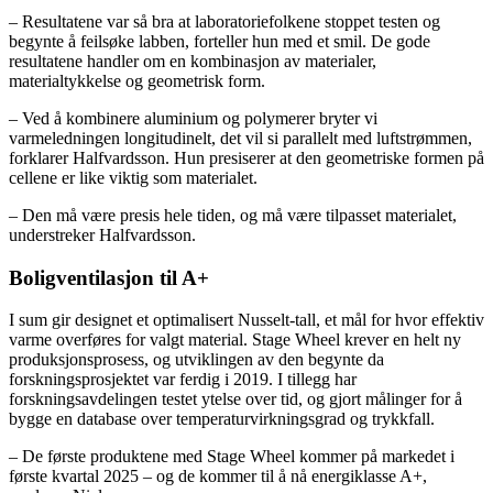
– Resultatene var så bra at laboratoriefolkene stoppet testen og
begynte å feilsøke labben, forteller hun med et smil. De gode
resultatene handler om en kombinasjon av materialer,
materialtykkelse og geometrisk form.
– Ved å kombinere aluminium og polymerer bryter vi
varmeledningen longitudinelt, det vil si parallelt med luftstrømmen,
forklarer Halfvardsson. Hun presiserer at den geometriske formen på
cellene er like viktig som materialet.
– Den må være presis hele tiden, og må være tilpasset materialet,
understreker Halfvardsson.
Boligventilasjon til A+
I sum gir designet et optimalisert Nusselt-tall, et mål for hvor effektiv
varme overføres for valgt material. Stage Wheel krever en helt ny
produksjonsprosess, og utviklingen av den begynte da
forskningsprosjektet var ferdig i 2019. I tillegg har
forskningsavdelingen testet ytelse over tid, og gjort målinger for å
bygge en database over temperaturvirkningsgrad og trykkfall.
– De første produktene med Stage Wheel kommer på markedet i
første kvartal 2025 – og de kommer til å nå energiklasse A+,