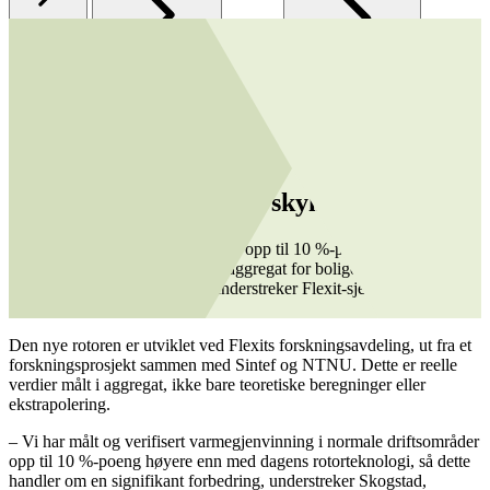
Om Flexit
Aktuelt
Ny rotorteknologi med skyhøy ytelse
Ny rotorteknologi med skyhøy ytelse
Flexits patenterte Stage Wheel gir opp til 10 %-poeng bedre
varmegjenvinning i ventilasjonsaggregat for boliger. – Dette er et
stort løft for boligventilasjon, understreker Flexit-sjef Knut
Skogstad.
Den nye rotoren er utviklet ved Flexits forskningsavdeling, ut fra et
forskningsprosjekt sammen med Sintef og NTNU. Dette er reelle
verdier målt i aggregat, ikke bare teoretiske beregninger eller
ekstrapolering.
– Vi har målt og verifisert varmegjenvinning i normale driftsområder
opp til 10 %-poeng høyere enn med dagens rotorteknologi, så dette
handler om en signifikant forbedring, understreker Skogstad,