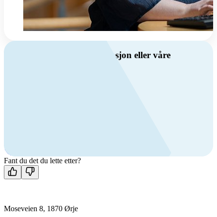
Har du spørsmål om ventilasjon eller våre
produkter?
Ring oss
Byggevare- og boligprodusentkunder
+47 69 81 00 10
VVS
+47 69 81 00 70
Man-fre: 08:00 - 14:00
Kontakt oss
Fant du det du lette etter?
Moseveien 8, 1870 Ørje