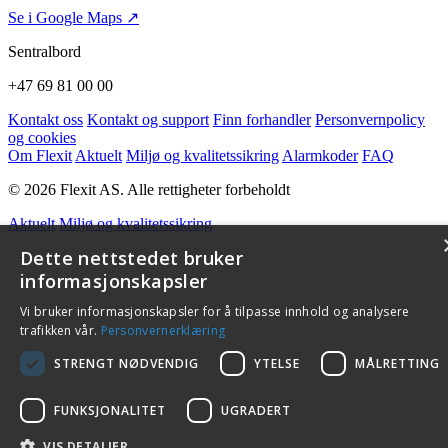
Se i Google Maps ↗
Sentralbord
+47 69 81 00 00
Kontakt oss
Kontakt og support
Finn forhandler
Personvernpolicy
og cookies
Om Flexit
Aktuelt
Miljø og kvalitetssikring
Alarmkoder
FAQ
© 2026 Flexit AS. Alle rettigheter forbeholdt
Aktuelt
Miljø og kvalitetssikring
Dette nettstedet bruker
informasjonskapsler
Vi bruker informasjonskapsler for å tilpasse innhold og analysere
trafikken vår.
Personvernerklæring
STRENGT NØDVENDIG
YTELSE
MÅLRETTING
FUNKSJONALITET
UGRADERT
VIS DETALJER