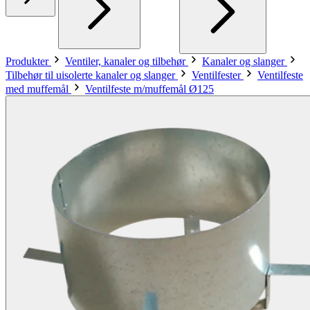
Produkter
Ventiler, kanaler og tilbehør
Kanaler og slanger
Tilbehør til uisolerte kanaler og slanger
Ventilfester
Ventilfeste
med muffemål
Ventilfeste m/muffemål Ø125