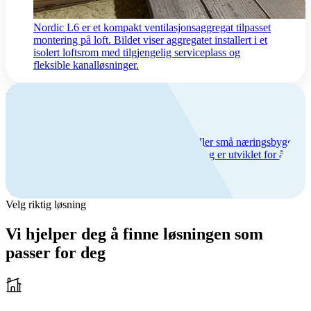
Nordic L6 er et kompakt ventilasjonsaggregat tilpasset
montering på loft. Bildet viser aggregatet installert i et
isolert loftsrom med tilgjengelig serviceplass og
fleksible kanalløsninger.
Ventilasjon
To nye modeller i Nordic-serien
To nye ventilasjonsaggregat for eneboliger eller små næringsbygg.
Aggregatene kommer med ny rotorteknologi og er utviklet for å
være energieffektive i nordisk klima.
Velg riktig løsning
Vi hjelper deg å finne løsningen som
passer for deg