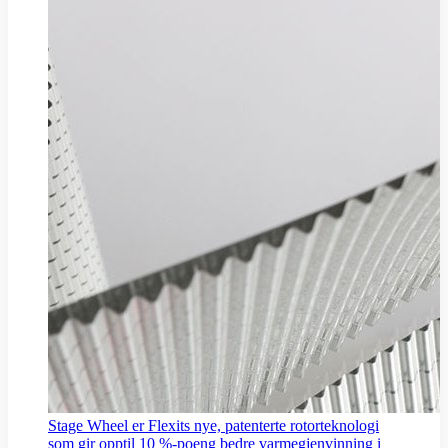
Stage Wheel er Flexits nye, patenterte rotorteknologi
som gir opptil 10 %-poeng bedre varmegjenvinning i