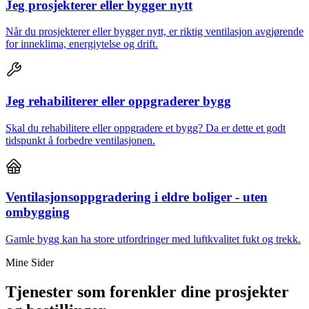
Jeg prosjekterer eller bygger nytt
Når du prosjekterer eller bygger nytt, er riktig ventilasjon avgjørende
for inneklima, energiytelse og drift.
Jeg rehabiliterer eller oppgraderer bygg
Skal du rehabilitere eller oppgradere et bygg? Da er dette et godt
tidspunkt å forbedre ventilasjonen.
Ventilasjonsoppgradering i eldre boliger - uten
ombygging
Gamle bygg kan ha store utfordringer med luftkvalitet fukt og trekk.
Mine Sider
Tjenester som forenkler dine prosjekter