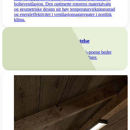
boligventilasjon. Den optimerte rotorens materialvalg
og geometriske design gir høy temperaturvirkningsgrad
og energieffektivitet i ventilasjonsaggregater i nordisk
klima.
Innovasjon
Ny rotorteknologi med skyhøy ytelse
Flexits patenterte Stage Wheel gir opp til 10 %-poeng bedre
varmegjenvinning i ventilasjonsaggregat for boliger.