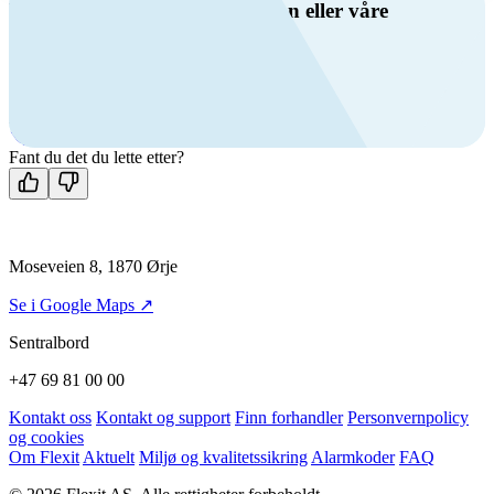
Har du spørsmål om ventilasjon eller våre
produkter?
Ring oss
+47 69 81 00 00
Man-fre: 08:00 - 14:00
Kontakt oss
Fant du det du lette etter?
Moseveien 8, 1870 Ørje
Se i Google Maps ↗
Sentralbord
+47 69 81 00 00
Kontakt oss
Kontakt og support
Finn forhandler
Personvernpolicy
og cookies
Om Flexit
Aktuelt
Miljø og kvalitetssikring
Alarmkoder
FAQ