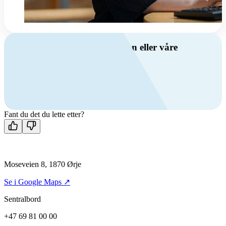
Har du spørsmål om ventilasjon eller våre
produkter?
Ring oss
+47 69 81 00 00
Man-fre: 08:00 - 14:00
Kontakt oss
Fant du det du lette etter?
Moseveien 8, 1870 Ørje
Se i Google Maps ↗
Sentralbord
+47 69 81 00 00