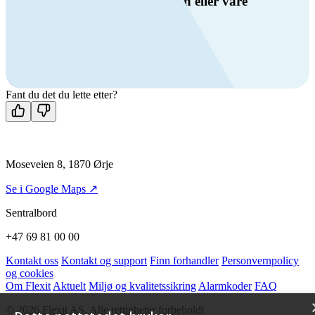
Har du spørsmål om ventilasjon eller våre
produkter?
Ring oss
+47 69 81 00 00
Man-fre: 08:00 - 14:00
Kontakt oss
Fant du det du lette etter?
Moseveien 8, 1870 Ørje
Se i Google Maps ↗
Sentralbord
+47 69 81 00 00
Kontakt oss
Kontakt og support
Finn forhandler
Personvernpolicy
og cookies
Om Flexit
Aktuelt
Miljø og kvalitetssikring
Alarmkoder
FAQ
© 2026 Flexit AS. Alle rettigheter forbeholdt