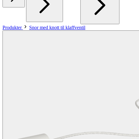
Produkter
Snor med knott til klaffventil