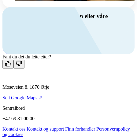
Har du spørsmål om ventilasjon eller våre
produkter?
Ring oss
+47 69 81 00 00
Man-fre: 08:00 - 14:00
Kontakt oss
Fant du det du lette etter?
Moseveien 8, 1870 Ørje
Se i Google Maps ↗
Sentralbord
+47 69 81 00 00
Kontakt oss
Kontakt og support
Finn forhandler
Personvernpolicy
og cookies