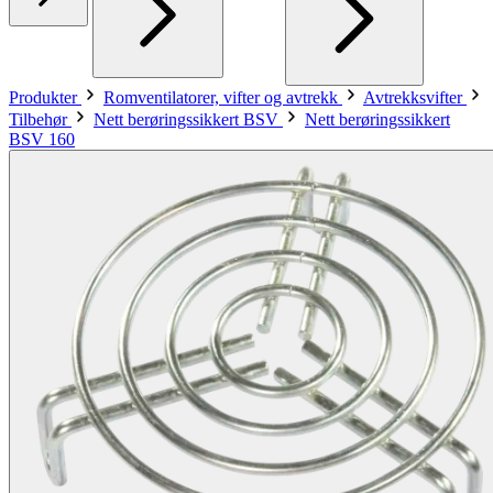
Produkter
Romventilatorer, vifter og avtrekk
Avtrekksvifter
Tilbehør
Nett berøringssikkert BSV
Nett berøringssikkert
BSV 160