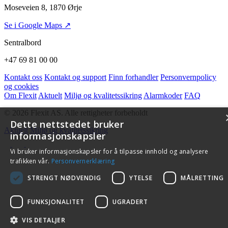
Moseveien 8, 1870 Ørje
Se i Google Maps ↗
Sentralbord
+47 69 81 00 00
Kontakt oss
Kontakt og support
Finn forhandler
Personvernpolicy
og cookies
Om Flexit
Aktuelt
Miljø og kvalitetssikring
Alarmkoder
FAQ
© 2026 Flexit AS. Alle rettigheter forbeholdt
Dette nettstedet bruker
Aktuelt
Miljø og kvalitetssikring
informasjonskapsler
Vi bruker informasjonskapsler for å tilpasse innhold og analysere
trafikken vår.
Personvernerklæring
STRENGT NØDVENDIG
YTELSE
MÅLRETTING
FUNKSJONALITET
UGRADERT
VIS DETALJER