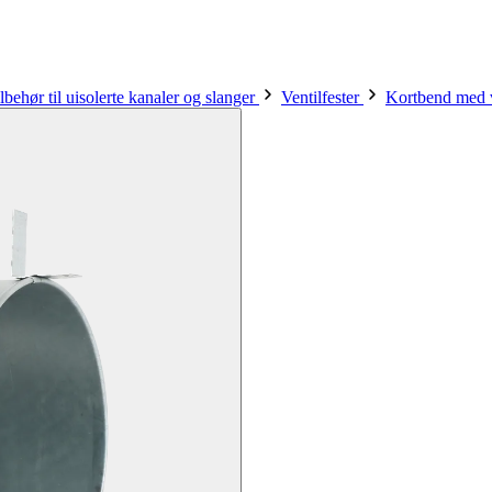
lbehør til uisolerte kanaler og slanger
Ventilfester
Kortbend med v