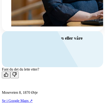
Har du spørsmål om ventilasjon eller våre
produkter?
Ring oss
+47 69 81 00 00
Man-fre: 08:00 - 14:00
Kontakt oss
Fant du det du lette etter?
Moseveien 8, 1870 Ørje
Se i Google Maps ↗