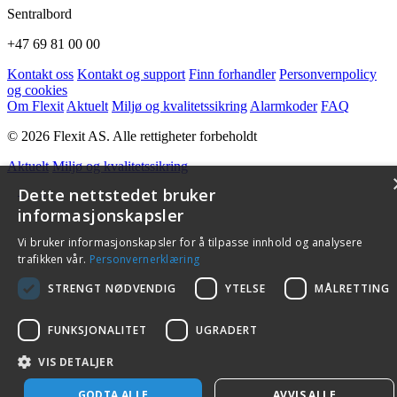
Sentralbord
+47 69 81 00 00
Kontakt oss
Kontakt og support
Finn forhandler
Personvernpolicy
og cookies
Om Flexit
Aktuelt
Miljø og kvalitetssikring
Alarmkoder
FAQ
© 2026 Flexit AS. Alle rettigheter forbeholdt
Aktuelt
Miljø og kvalitetssikring
Dette nettstedet bruker
informasjonskapsler
Vi bruker informasjonskapsler for å tilpasse innhold og analysere
trafikken vår.
Personvernerklæring
STRENGT NØDVENDIG
YTELSE
MÅLRETTING
FUNKSJONALITET
UGRADERT
VIS DETALJER
GODTA ALLE
AVVIS ALLE