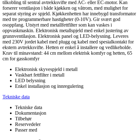
tilkobling til sentral avtrekksvifte med AC- eller EC-motor. Kan
forserer ventilasjon i både kjøkken og våtrom, med mulighet for
separat styring av spjeld. Kjøkkenhetten har innebygd transformator
med tre programmerbare hastigheter (0-10V). Gir svært god
osoppfang. Utstyrt med metallfettfilter som kan vaskes i
oppvaskmaskin. Elektronisk metallspjeld med enkel justering av
grunnventilasjon. Elektronisk panel og LED-belysning. Leveres
med 230V jordet kabel med plugg og kabel med spesialkontakt for
ekstern avtrekksvifte. Hetten er enkel å installere og vedlikeholde.
Krav til minavstand: 44 cm mellom elektrisk komfyr og hetten, 65
cm for gasskomfyr
Elektronisk skyvespjeld i metall
Vaskbart fettfilter i metall
LED belysning
Enkel installasjon og innregulering
Tekniske data
Tekniske data
Dokumentasjon
Tilbehør
Reservedeler
Passer med