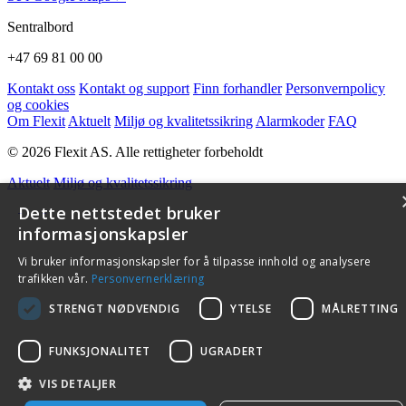
Sentralbord
+47 69 81 00 00
Kontakt oss
Kontakt og support
Finn forhandler
Personvernpolicy
og cookies
Om Flexit
Aktuelt
Miljø og kvalitetssikring
Alarmkoder
FAQ
© 2026 Flexit AS. Alle rettigheter forbeholdt
Aktuelt
Miljø og kvalitetssikring
Dette nettstedet bruker
informasjonskapsler
Vi bruker informasjonskapsler for å tilpasse innhold og analysere
trafikken vår.
Personvernerklæring
STRENGT NØDVENDIG
YTELSE
MÅLRETTING
FUNKSJONALITET
UGRADERT
VIS DETALJER