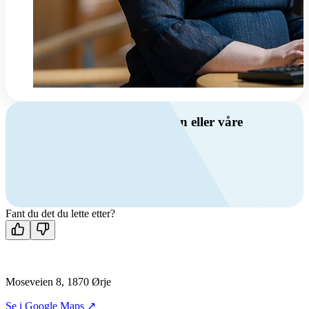
Har du spørsmål om ventilasjon eller våre
produkter?
Ring oss
+47 69 81 00 00
Man-fre: 08:00 - 14:00
Kontakt oss
Fant du det du lette etter?
Moseveien 8, 1870 Ørje
Se i Google Maps ↗