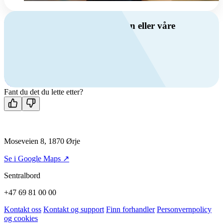
Har du spørsmål om ventilasjon eller våre
produkter?
Ring oss
+47 69 81 00 00
Man-fre: 08:00 - 14:00
Kontakt oss
Fant du det du lette etter?
Moseveien 8, 1870 Ørje
Se i Google Maps ↗
Sentralbord
+47 69 81 00 00
Kontakt oss
Kontakt og support
Finn forhandler
Personvernpolicy
og cookies