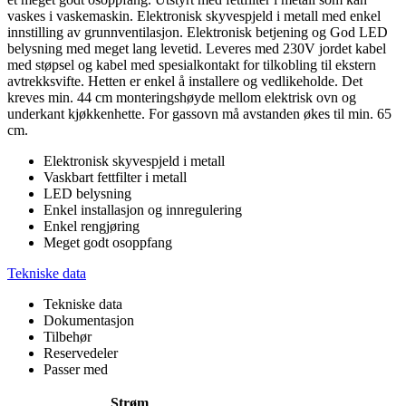
vaskes i vaskemaskin. Elektronisk skyvespjeld i metall med enkel
innstilling av grunnventilasjon. Elektronisk betjening og God LED
belysning med meget lang levetid. Leveres med 230V jordet kabel
med støpsel og kabel med spesialkontakt for tilkobling til ekstern
avtrekksvifte. Hetten er enkel å installere og vedlikeholde. Det
kreves min. 44 cm monteringshøyde mellom elektrisk ovn og
underkant kjøkkenhette. For gassovn må avstanden økes til min. 65
cm.
Elektronisk skyvespjeld i metall
Vaskbart fettfilter i metall
LED belysning
Enkel installasjon og innregulering
Enkel rengjøring
Meget godt osoppfang
Tekniske data
Tekniske data
Dokumentasjon
Tilbehør
Reservedeler
Passer med
Strøm