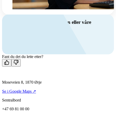
Har du spørsmål om ventilasjon eller våre
produkter?
Ring oss
+47 69 81 00 00
Man-fre: 08:00 - 14:00
Kontakt oss
Fant du det du lette etter?
Moseveien 8, 1870 Ørje
Se i Google Maps ↗
Sentralbord
+47 69 81 00 00