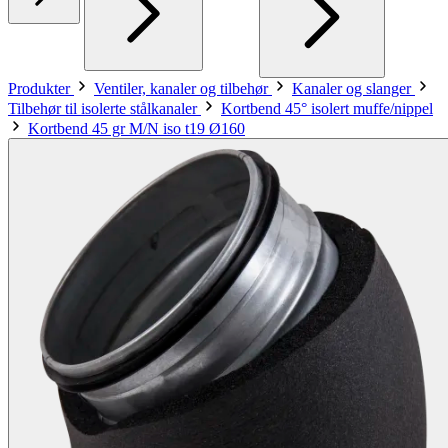
Produkter
Ventiler, kanaler og tilbehør
Kanaler og slanger
Tilbehør til isolerte stålkanaler
Kortbend 45° isolert muffe/nippel
Kortbend 45 gr M/N iso t19 Ø160