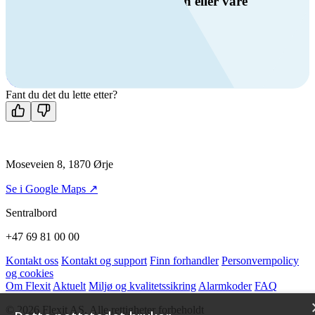
Har du spørsmål om ventilasjon eller våre
produkter?
Ring oss
+47 69 81 00 00
Man-fre: 08:00 - 14:00
Kontakt oss
Fant du det du lette etter?
Moseveien 8, 1870 Ørje
Se i Google Maps ↗
Sentralbord
+47 69 81 00 00
Kontakt oss
Kontakt og support
Finn forhandler
Personvernpolicy
og cookies
Om Flexit
Aktuelt
Miljø og kvalitetssikring
Alarmkoder
FAQ
© 2026 Flexit AS. Alle rettigheter forbeholdt