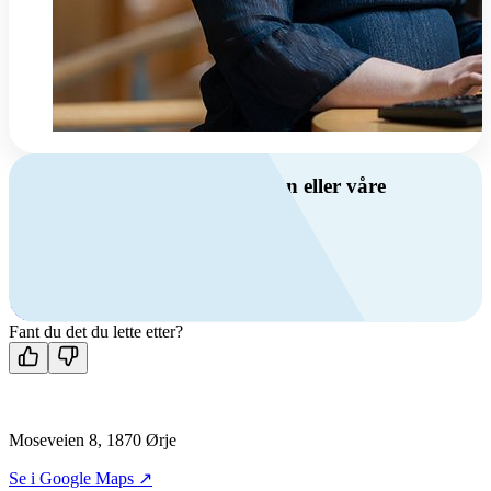
Har du spørsmål om ventilasjon eller våre
produkter?
Ring oss
+47 69 81 00 00
Man-fre: 08:00 - 14:00
Kontakt oss
Fant du det du lette etter?
Moseveien 8, 1870 Ørje
Se i Google Maps ↗