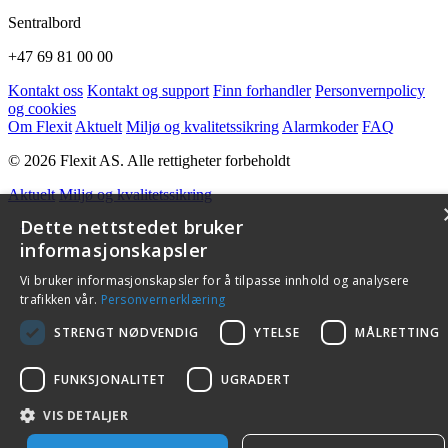
Sentralbord
+47 69 81 00 00
Kontakt oss
Kontakt og support
Finn forhandler
Personvernpolicy
og cookies
Om Flexit
Aktuelt
Miljø og kvalitetssikring
Alarmkoder
FAQ
© 2026 Flexit AS. Alle rettigheter forbeholdt
Aktuelt
Miljø og kvalitetssikring
Dette nettstedet bruker
informasjonskapsler
Vi bruker informasjonskapsler for å tilpasse innhold og analysere
trafikken vår.
Personvernerklæring
STRENGT NØDVENDIG
YTELSE
MÅLRETTING
FUNKSJONALITET
UGRADERT
VIS DETALJER