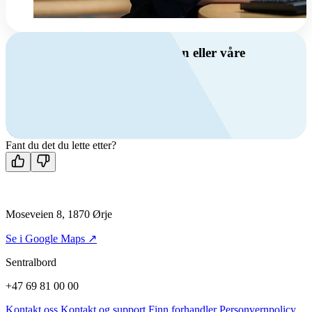
Har du spørsmål om ventilasjon eller våre
produkter?
Ring oss
+47 69 81 00 00
Man-fre: 08:00 - 14:00
Kontakt oss
Fant du det du lette etter?
Moseveien 8, 1870 Ørje
Se i Google Maps ↗
Sentralbord
+47 69 81 00 00
Kontakt oss
Kontakt og support
Finn forhandler
Personvernpolicy