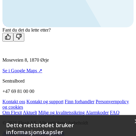
Ring oss
+47 69 81 00 00
Man-fre: 08:00 - 14:00
Kontakt oss
Fant du det du lette etter?
Moseveien 8, 1870 Ørje
Se i Google Maps ↗
Sentralbord
+47 69 81 00 00
Kontakt oss
Kontakt og support
Finn forhandler
Personvernpolicy
og cookies
Om Flexit
Aktuelt
Miljø og kvalitetssikring
Alarmkoder
FAQ
© 2026 Flexit AS. Alle rettigheter forbeholdt
Dette nettstedet bruker
informasjonskapsler
Aktuelt
Miljø og kvalitetssikring