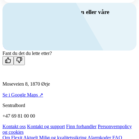
Har du spørsmål om ventilasjon eller våre
produkter?
Ring oss
+47 69 81 00 00
Man-fre: 08:00 - 14:00
Kontakt oss
Fant du det du lette etter?
Moseveien 8, 1870 Ørje
Se i Google Maps ↗
Sentralbord
+47 69 81 00 00
Kontakt oss
Kontakt og support
Finn forhandler
Personvernpolicy
og cookies
Om Flexit
Aktuelt
Miljø og kvalitetssikring
Alarmkoder
FAQ