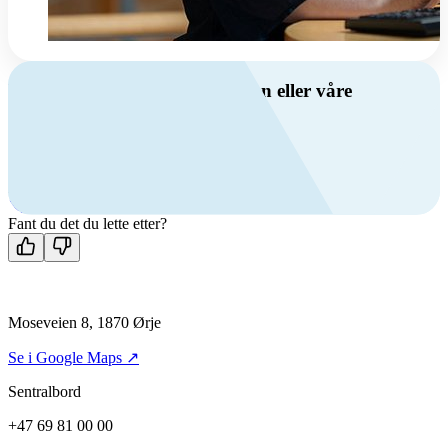
Har du spørsmål om ventilasjon eller våre
produkter?
Ring oss
+47 69 81 00 00
Man-fre: 08:00 - 14:00
Kontakt oss
Fant du det du lette etter?
Moseveien 8, 1870 Ørje
Se i Google Maps ↗
Sentralbord
+47 69 81 00 00