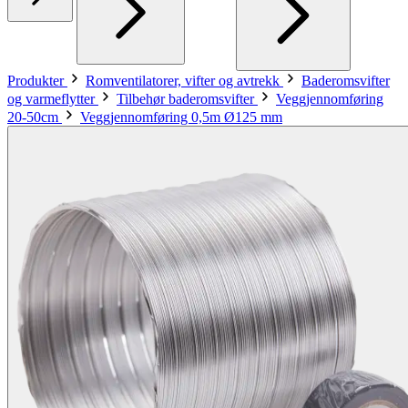
Produkter
Romventilatorer, vifter og avtrekk
Baderomsvifter
og varmeflytter
Tilbehør baderomsvifter
Veggjennomføring
20-50cm
Veggjennomføring 0,5m Ø125 mm