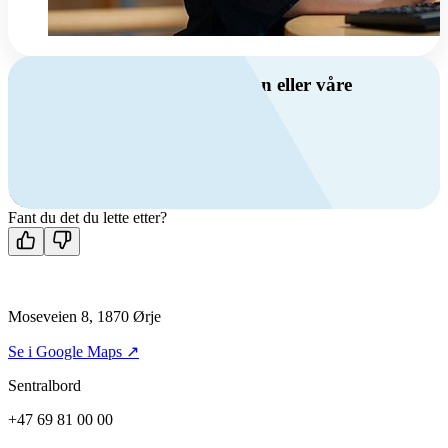
Har du spørsmål om ventilasjon eller våre
produkter?
Ring oss
+47 69 81 00 00
Man-fre: 08:00 - 14:00
Kontakt oss
Fant du det du lette etter?
Moseveien 8, 1870 Ørje
Se i Google Maps ↗
Sentralbord
+47 69 81 00 00