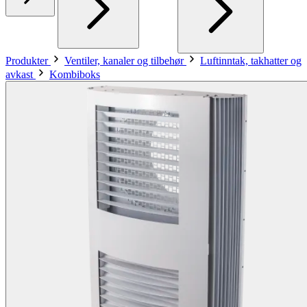
Produkter
Ventiler, kanaler og tilbehør
Luftinntak, takhatter og
avkast
Kombiboks