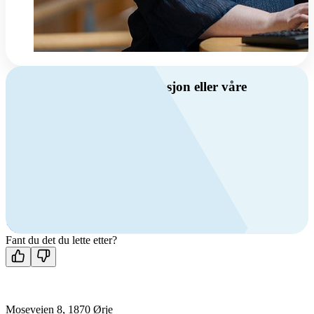
Har du spørsmål om ventilasjon eller våre
produkter?
Ring oss
Byggevare- og boligprodusentkunder
+47 69 81 00 10
VVS
+47 69 81 00 70
Man-fre: 08:00 - 14:00
Kontakt oss
Fant du det du lette etter?
Moseveien 8, 1870 Ørje