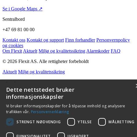
Se i Google Maps ↗
Sentralbord
+47 69 81 00 00
Kontakt oss
Kontakt og support
Finn forhandler
Personvernpolicy
og cookies
Om Flexit
Aktuelt
Miljø og kvalitetssikring
Alarmkoder
FAQ
© 2026 Flexit AS. Alle rettigheter forbeholdt
Aktuelt
Miljø og kvalitetssikring
Dette nettstedet bruker
informasjonskapsler
Vi bruker informasjonskapsler for å tilpasse innhold og analysere
trafikken vår.
Personvernerklæring
STRENGT NØDVENDIG
YTELSE
MÅLRETTING
FUNKSJONALITET
UGRADERT