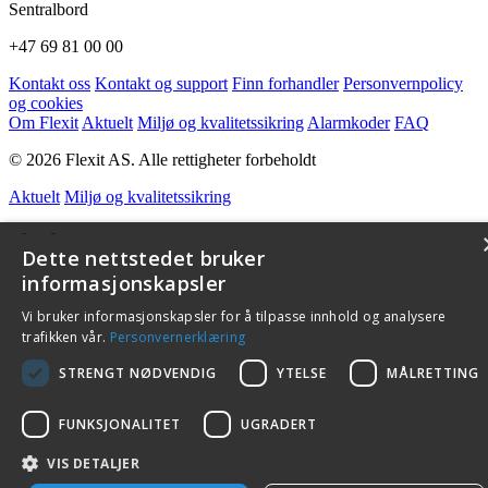
Sentralbord
+47 69 81 00 00
Kontakt oss
Kontakt og support
Finn forhandler
Personvernpolicy
og cookies
Om Flexit
Aktuelt
Miljø og kvalitetssikring
Alarmkoder
FAQ
© 2026 Flexit AS. Alle rettigheter forbeholdt
Aktuelt
Miljø og kvalitetssikring
Dette nettstedet bruker
informasjonskapsler
Vi bruker informasjonskapsler for å tilpasse innhold og analysere
trafikken vår.
Personvernerklæring
STRENGT NØDVENDIG
YTELSE
MÅLRETTING
FUNKSJONALITET
UGRADERT
VIS DETALJER