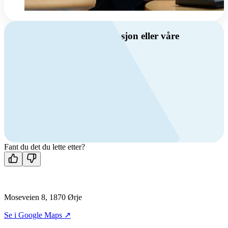
Har du spørsmål om ventilasjon eller våre
produkter?
Ring oss
Byggevare- og boligprodusentkunder
+47 69 81 00 10
VVS
+47 69 81 00 70
Man-fre: 08:00 - 14:00
Kontakt oss
Fant du det du lette etter?
Moseveien 8, 1870 Ørje
Se i Google Maps ↗